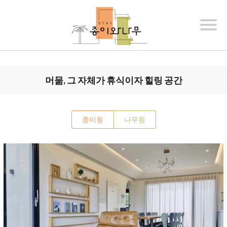
머묾, 그 자체가 휴식이자 힐링 공간
종이동
나무동